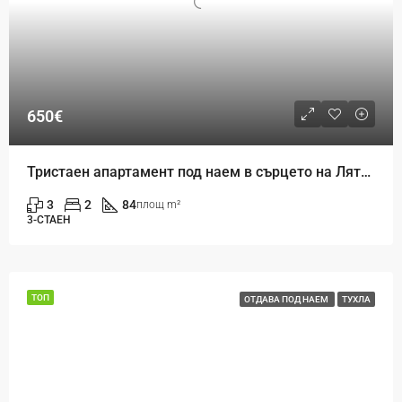
650€
Тристаен апартамент под наем в сърцето на Лятно кино Тракия, гр. Варна
3
2
84
площ m²
3-СТАЕН
ТОП
ОТДАВА ПОД НАЕМ
ТУХЛА