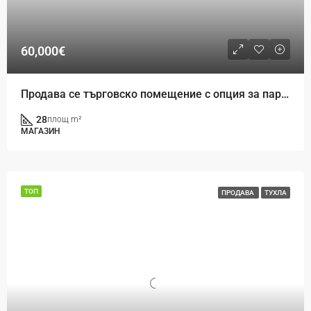
60,000€
Продава се търговско помещение с опция за паркомясто в кв. Кайсиева градина – к-с Гардън Резиденс
28
площ m²
МАГАЗИН
ТОП
ПРОДАВА
ТУХЛА