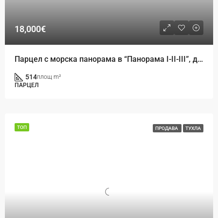
18,000€
Парцел с морска панорама в “Панорама I-II-III”, до Златни пясъци
514
площ m²
ПАРЦЕЛ
ТОП
ПРОДАВА
ТУХЛА