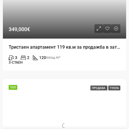
349,000€
Тристаен апартамент 119 кв.м за продажба в затворен комплекс, Св. Св. Константин и Елена, Варна
3
2
120
площ m²
3-СТАЕН
ТОП
ПРОДАВА
ТУХЛА