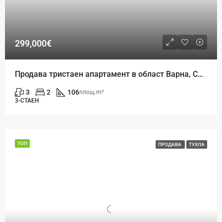
299,000€
Продава тристаен апартамент в област Варна, Св. Св. Константин и Елена
3
2
106
площ m²
3-СТАЕН
ТОП
ПРОДАВА
ТУХЛА