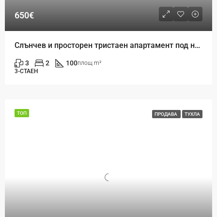
650€
Слънчев и просторен тристаен апартамент под наем в кв. Левски – до Втори корпус на ИУ
3
2
100
площ m²
3-СТАЕН
ТОП
ПРОДАВА
ТУХЛА