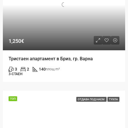
1,250€
Тристаен апартамент в Бриз, гр. Варна
3
2
140
площ m²
3-СТАЕН
ТОП
ОТДАВА ПОД НАЕМ
ТУХЛА