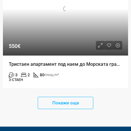
550€
Тристаен апартамент под наем до Морската градина – район Спортна зала, гр. Варна
3
2
80
площ m²
3-СТАЕН
Покажи още