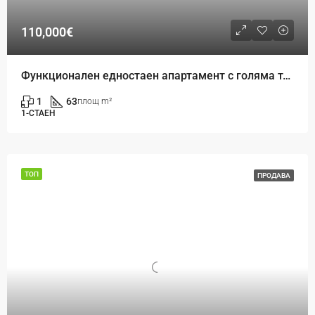
110,000€
Функционален едностаен апартамент с голяма тераса – идеален за инвестиция до Окръжна болница
1
63
площ m²
1-СТАЕН
ТОП
ПРОДАВА