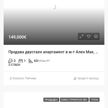
149,000€
Продава двустаен апартамент в м-т Ален Мак, гр. Варна
2
1
65
площ m²
2-СТАЕН
Беатрис Пейчева
преди 6 месеца
ПРОДАДЕН
НОВО СТРОИТЕЛСТВО
ТУХЛА