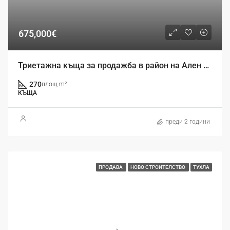
675,000€
Триетажна къща за продажба в район на Ален Мак, гр. Варна.
270
площ m²
КЪЩА
преди 2 години
ПРОДАВА
НОВО СТРОИТЕЛСТВО
ТУХЛА