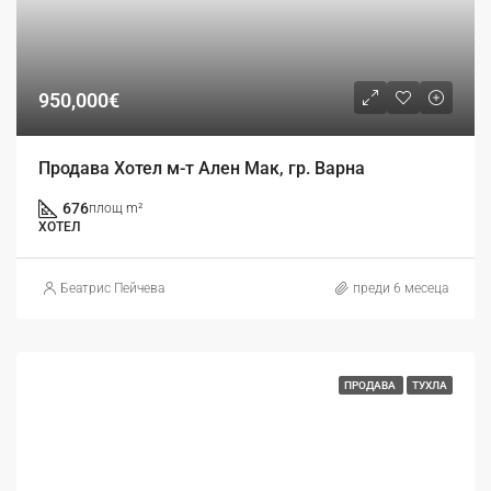
950,000€
Продава Хотел м-т Ален Мак, гр. Варна
676
площ m²
ХОТЕЛ
Беатрис Пейчева
преди 6 месеца
ПРОДАВА
ТУХЛА