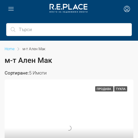
Home
м-т Ален Мак
м-т Ален Мак
Сортиране:
5 Имоти
ПРОДАВА
ТУХЛА