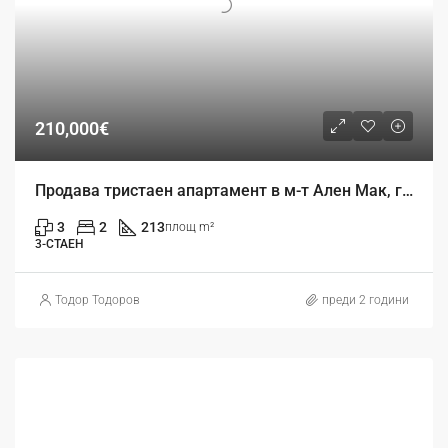
210,000€
Продава тристаен апартамент в м-т Ален Мак, гр. Варна
3
2
213
площ m²
3-СТАЕН
Тодор Тодоров
преди 2 години