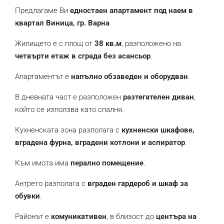
Предлагаме Ви
едностаен апартамент под наем в
квартал Виница, гр. Варна
.
Жилището е с площ от
38 кв.м
, разположено на
четвърти етаж в сграда без асансьор
.
Апартаментът е
напълно обзаведен и оборудван
.
В дневната част е разположен
разтегателен диван
,
който се използва като спалня.
Кухненската зона разполага с
кухненски шкафове,
вградена фурна, вградени котлони и аспиратор
.
Към имота има
перално помещение
.
Антрето разполага с
вграден гардероб и шкаф за
обувки
.
Районът е
комуникативен
, в близост до
центъра на