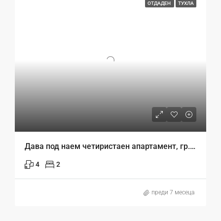
ОТДАДЕН
ТУХЛА
Дава под наем четиристаен апартамент, гр.Варна, Общината!
4
2
преди 7 месеца