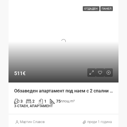
ОТДАДЕН
ПАНЕЛ
511€
Обзаведен апартамент под наем с 2 спални – Лятно кино Тракия, Варна
3
2
1
75
площ m²
3-СТАЕН, АПАРТАМЕНТ
Mартин Славов
преди 1 година