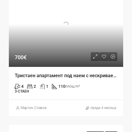
700€
Тристаен апартамент под наем с нескриваема морска панорама – кв. Чайка, гр. Варна
4
2
1
110
площ m²
3-СТАЕН
Mартин Славов
преди 4 месеца