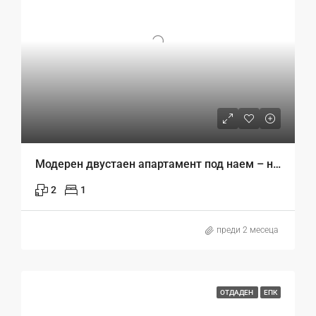
Модерен двустаен апартамент под наем – ново строителство, с огромна тераса
2
1
преди 2 месеца
ОТДАДЕН
ЕПК