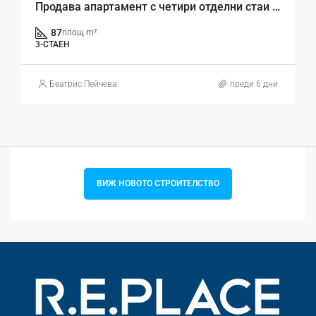
Продава апартамент с четири отделни стаи за ремонт с панорама към Варненското езеро – кв. Погреби, гр. Варна
87
площ m²
3-СТАЕН
Беатрис Пейчева
преди 6 дни
ВИЖ НОВОТО СТРОИТЕЛСТВО