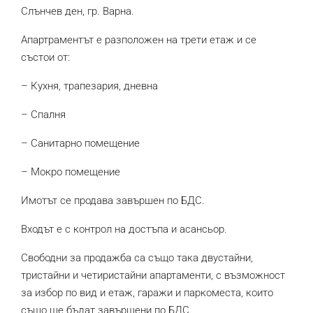
Слънчев ден, гр. Варна.
Апартраментът е разположен на трети етаж и се
състои от:
– Кухня, трапезария, дневна
– Спалня
– Санитарно помещение
– Мокро помещение
Имотът се продава завършен по БДС.
Входът е с контрол на достъпа и асансьор.
Свободни за продажба са също така двустайни,
тристайни и четиристайни апартаменти, с възможност
за избор по вид и етаж, гаражи и паркоместа, които
също ще бъдат завършени по БДС.