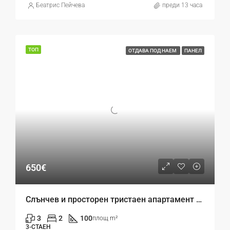
Беатрис Пейчева
преди 13 часа
ТОП
ОТДАВА ПОД НАЕМ
ПАНЕЛ
650€
Слънчев и просторен тристаен апартамент под наем в кв. Левски – до Втори корпус на ИУ
3
2
100
площ m²
3-СТАЕН