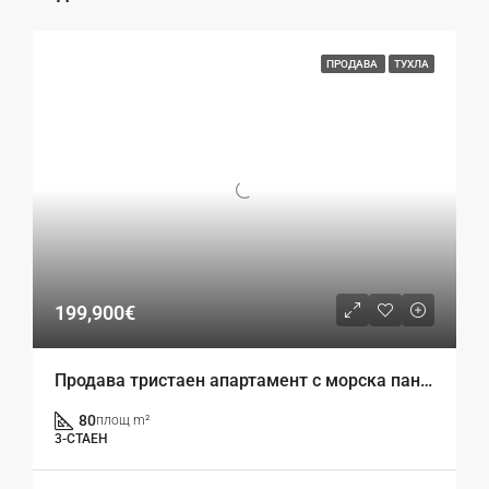
ПРОДАВА
ТУХЛА
199,900€
Продава тристаен апартамент с морска панорама гр. Варна, кв. Бриз
80
площ m²
3-СТАЕН