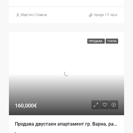
Mартин Славов
преди 15 часа
ПРОДАВА
ТУХЛА
160,000€
Продава двустаен апартамент гр. Варна, район Операта