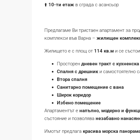
⬆️
10-ти етаж
в сграда с асансьор
Предлагаме Ви тристаен апартамент за про
комплекси във Варна –
жилищен комплекс
Жилището е с площ от
114 кв.м
и се състои
Просторен
дневен тракт с кухненска
Спалня с дрешник
и самостоятелно 
Втора спалня
Санитарно помещение с вана
Широк коридор
Избено помещение
Апартаментът е
напълно, модерно и функц
състояние и позволява
незабавно нанасян
Имотът предлага
красива морска панорам