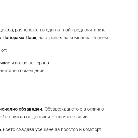
дажба, разположен в един от най-предпочитаните
 Панорама Парк
, на строителна компания Планекс.
 от:
 част
и излаз на тераса
санитарно помещение
ионално обзаведен.
Oбзавеждането е в отлично
е
без нужда от допълнителни инвестиции.
а
, което създава усещане за простор и комфорт.