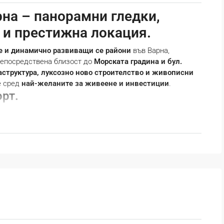
рна – панорамни гледки,
 и престижна локация.
е и динамично развиващи се райони
във Варна,
 непосредствена близост до
Морската градина и бул.
структура, луксозно ново строителство и живописни
е сред
най-желаните за живеене и инвестиции
.
рт.
" е разположен в близост до
бул. "Княз Борис I"
,
на, курортите "Св. Св. Константин и Елена" и "Златни
вартала преминават автобусни линии
9, 14, 17А, 31А, 39,
риз" с центъра, курортите и другите райони на града.✔
–
Спокойните алеи и велоалеи
осигуряват удобен начин
зване.
намират
IV Езикова гимназия "Фредерик Жолио-Кюри"
,
I
назия по хранително-вкусова промишленост и
В района има
частни и държавни детски градини
,