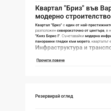
Квартал "Бриз" във Ва
модерно строителство
Квартал "Бриз"
е
един от най-престижнит
разположен
североизточно от центъра
, в
"Княз Борис I"
. Съчетавайки
модерна инфра
панорамни гледки към морето
, кварталът 
Инфраструктура и транспо
✔
Удобна транспортна свързаност
– "Бриз
Прочети повече
осигуряващ
бърз достъп до центъра на Вар
пясъци"
.✔
Обществен транспорт
– През к
86, 118, 148, 209 и 409
, които свързват "Б
Пешеходен достъп до Морската градина
за разходки и спорт на открито.
Образование и здравеопа
Резервирай оглед
✔
Елитни училища
– В квартал "Бриз" се 
Езикова гимназия
и
Професионалната гим
химични технологии
.✔
Детски градини
– 