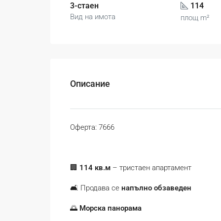
3-стаен
114
Вид на имота
площ m²
Описание
Оферта: 7666
🏢
114 кв.м
– тристаен апартамент
🛋️ Продава се
напълно обзаведен
🌅
Морска панорама