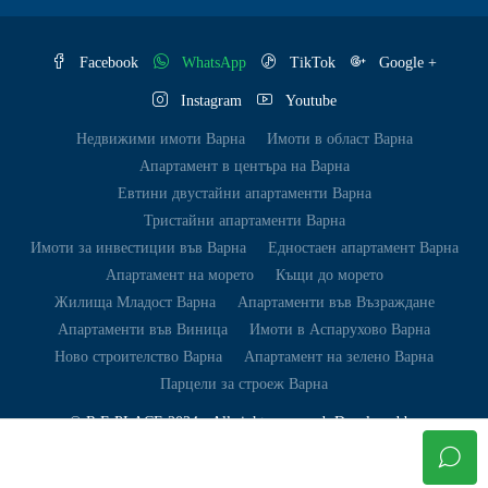
Facebook
WhatsApp
TikTok
Google +
Instagram
Youtube
Недвижими имоти Варна
Имоти в област Варна
Апартамент в центъра на Варна
Евтини двустайни апартаменти Варна
Тристайни апартаменти Варна
Имоти за инвестиции във Варна
Едностаен апартамент Варна
Апартамент на морето
Къщи до морето
Жилища Младост Варна
Апартаменти във Възраждане
Апартаменти във Виница
Имоти в Аспарухово Варна
Ново строителство Варна
Апартамент на зелено Варна
Парцели за строеж Варна
© R.E.PLACE 2024 - All rights reserved. Developed by
Unbelievable.Digital