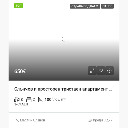
ТОП
ОТДАВА ПОД НАЕМ
ПАНЕЛ
650€
Слънчев и просторен тристаен апартамент под наем в кв. Левски – до Втори корпус на ИУ
3
2
100
площ m²
3-СТАЕН
Mартин Славов
преди 3 дни