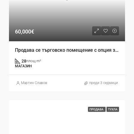
60,000€
Продава се търговско помещение с опция за паркомясто в кв. Кайсиева градина – к-с Гардън Резиденс
28
площ m²
МАГАЗИН
Mартин Славов
преди 3 седмици
ПРОДАВА
ТУХЛА