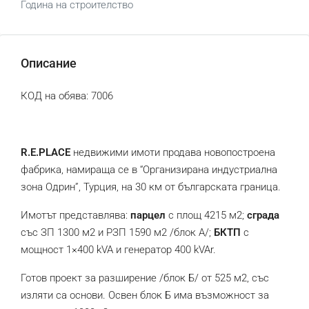
Година на строителство
Описание
КОД на обява: 7006
R.E.PLACE
недвижими имоти продава новопостроена
фабрика, намираща се в “Организирана индустриална
зона Одрин”, Турция, на 30 км от българската граница.
Имотът представлява:
парцел
с площ 4215 м2;
сграда
със ЗП 1300 м2 и РЗП 1590 м2 /блок А/;
БКТП
с
мощност 1×400 kVA и генератор 400 kVAr.
Готов проект за разширение /блок Б/ от 525 м2, със
изляти са основи. Освен блок Б има възможност за