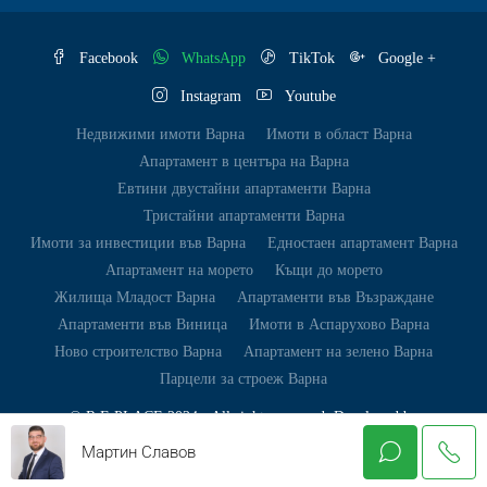
Facebook
WhatsApp
TikTok
Google +
Instagram
Youtube
Недвижими имоти Варна
Имоти в област Варна
Апартамент в центъра на Варна
Евтини двустайни апартаменти Варна
Тристайни апартаменти Варна
Имоти за инвестиции във Варна
Едностаен апартамент Варна
Апартамент на морето
Къщи до морето
Жилища Младост Варна
Апартаменти във Възраждане
Апартаменти във Виница
Имоти в Аспарухово Варна
Ново строителство Варна
Апартамент на зелено Варна
Парцели за строеж Варна
© R.E.PLACE 2024 - All rights reserved. Developed by
Unbelievable.Digital
Mартин Славов