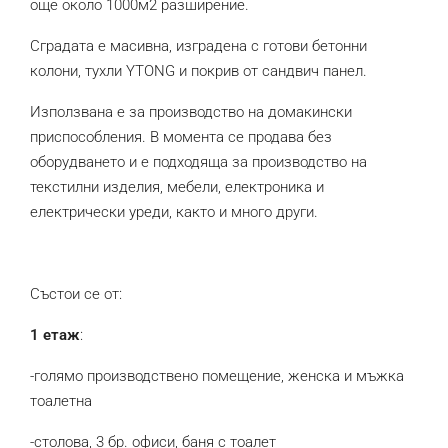
още около 1000м2 разширение.
Сградата е масивна, изградена с готови бетонни
колони, тухли YTONG и покрив от сандвич панел.
Използвана е за производство на домакински
приспособления. В момента се продава без
оборудването и е подходяща за производство на
текстилни изделия, мебели, електроника и
електрически уреди, както и много други.
Състои се от:
1 етаж
:
-голямо производствено помещение, женска и мъжка
тоалетна
-столова, 3 бр. офиси, баня с тоалет