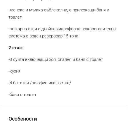
-женска и мъжка съблекални, с прилежащи баня и
тоалет
-пожарна стая с двойна хидрофорна пожарогасителна
система с воден резервоар 15 тона
2 етаж
:
-3 суита включващи хол, спалня и баня с тоалет
-кухня
-4 бр. стаи /за офис или гостна/
-баня с тоалет
Особености