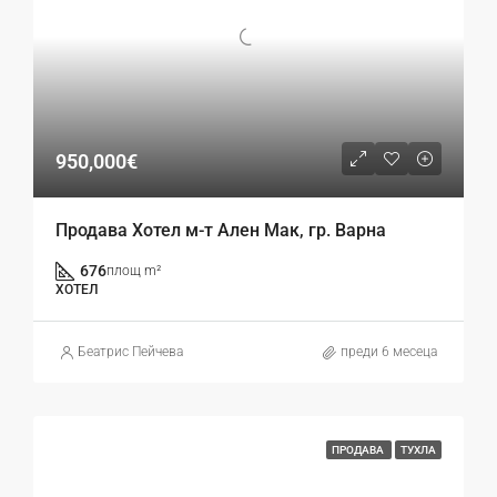
950,000€
Продава Хотел м-т Ален Мак, гр. Варна
676
площ m²
ХОТЕЛ
Беатрис Пейчева
преди 6 месеца
ПРОДАВА
ТУХЛА